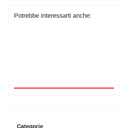
Potrebbe interessarti anche:
Consulente del lavoro e gestione del personale a
San Polo d’Enza: il metodo operativo di Studio MB
By
Cavalieriusb
Consulente per l’assistenza nei rapporti di lavoro a
San Polo d’Enza: criteri operativi con Studio MB
By
Cavalieriusb
Categorie