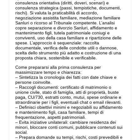
consulenza orientativa (diritti, doveri, scenari) e
consulenza strategica (passi, tempistiche, documenti,
rischi). Si valuta la praticabilità di accordo,
negoziazione assistita familiare, mediazione familiare
Sanluri o ricorso al Tribunale competente. L’analisi
copre separazione e divorzio Sanluri, affidamento e
mantenimento figli, tutela patrimoniale coniugi e
conviventi, uso della casa familiare e ripartizione delle
spese. L’approccio è sequenziale: raccolta
documentale, verifica delle condotte utili o dannose,
scelta dello strumento più adatto e costruzione di una
proposta chiara, sostenibile e verificabile.
Come prepararsi alla prima consulenza per
massimizzare tempo e chiarezza:
– Sintetizza la cronologia dei fatti con date chiave e
persone coinvolte.
– Raccogli documenti: certificato di matrimonio o
unione civile, stato di famiglia, atti di proprietà, buste
paga, CU/730, estratti conto, mutui, spese ordinarie e
straordinarie per i figli, eventuali chat o email rilevanti.
– Definisci obiettivi minimi e negoziabili su affidamento
e mantenimento figli, casa familiare, tempi di
frequentazione, aspetti patrimoniali.
– Evita iniziative unilaterali: cambiare residenza dei
minori, bloccare conti comuni, pubblicare contenuti sui
social.
– Prepara domande su tempi, rischi, costi prevedibili e