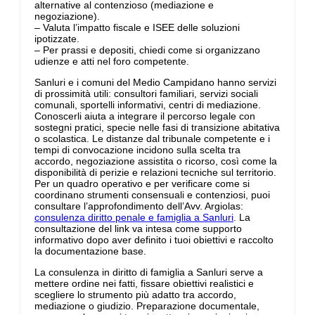
alternative al contenzioso (mediazione e
negoziazione).
– Valuta l’impatto fiscale e ISEE delle soluzioni
ipotizzate.
– Per prassi e depositi, chiedi come si organizzano
udienze e atti nel foro competente.
Sanluri e i comuni del Medio Campidano hanno servizi
di prossimità utili: consultori familiari, servizi sociali
comunali, sportelli informativi, centri di mediazione.
Conoscerli aiuta a integrare il percorso legale con
sostegni pratici, specie nelle fasi di transizione abitativa
o scolastica. Le distanze dal tribunale competente e i
tempi di convocazione incidono sulla scelta tra
accordo, negoziazione assistita o ricorso, così come la
disponibilità di perizie e relazioni tecniche sul territorio.
Per un quadro operativo e per verificare come si
coordinano strumenti consensuali e contenziosi, puoi
consultare l’approfondimento dell’Avv. Argiolas:
consulenza diritto penale e famiglia a Sanluri
. La
consultazione del link va intesa come supporto
informativo dopo aver definito i tuoi obiettivi e raccolto
la documentazione base.
La consulenza in diritto di famiglia a Sanluri serve a
mettere ordine nei fatti, fissare obiettivi realistici e
scegliere lo strumento più adatto tra accordo,
mediazione o giudizio. Preparazione documentale,