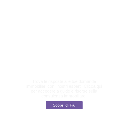
Esplora la
Consulenza
Immobiliare!
Trova le risposte alle tue domande
immobiliari con i nostri esperti. Clicca qui
per accedere a guide e risorse sulla
consulenza immobiliare.
Scopri di Più